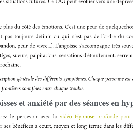
es situations futures. Ce TAG peut évoluer vers une dépres
itue plus du côté des émotions. C’est une peur de quelquecho
t pas toujours définir, ou qui n’est pas de l’ordre du co
bandon, peur de vivre…). L’angoisse s’accompagne très souve
rtiges, sueurs, palpitations, sensations d’étouffement, serr
prochaine.
cription générale des différents symptômes. Chaque personne est di
frontières sont fines entre chaque trouble.
oisses et anxiété par des séances en h
rez le percevoir
avec la
vidéo Hypnose profonde pour 
 ses bénéfices à court, moyen et long terme dans les diffé