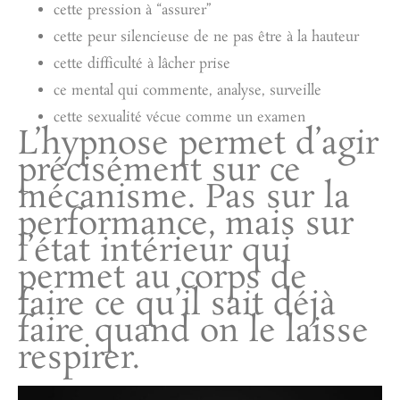
cette pression à “assurer”
cette peur silencieuse de ne pas être à la hauteur
cette difficulté à lâcher prise
ce mental qui commente, analyse, surveille
cette sexualité vécue comme un examen
L’hypnose permet d’agir
précisément sur ce
mécanisme. Pas sur la
performance, mais sur
l’état intérieur qui
permet au corps de
faire ce qu’il sait déjà
faire quand on le laisse
respirer.