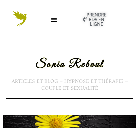
PRENDRE
RDV EN
LIGNE
Sonia Reboul
ARTICLES ET BLOG – HYPNOSE ET THÉRAPIE –
COUPLE ET SEXUALITÉ