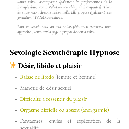
Sonia Reboul accompagne également les professionnels de la
thérapie dans leur installation (
coaching de thérapeutes
) et lors
de
supervision clinique individuelle
. Elle propose également une
formation à l’EDMR somatique
.
Pour en savoir plus sur ma philosophie, mon parcours, mon
approche…, consultez la page
A propos de Sonia Reboul
.
Sexologie Sexothérapie Hypnose
Désir, libido et plaisir
Baisse de libido
(femme et homme)
Manque de désir sexuel
Difficulté à ressentir du plaisir
Orgasme difficile ou absent (anorgasmie)
Fantasmes, envies et exploration de la
sexualité